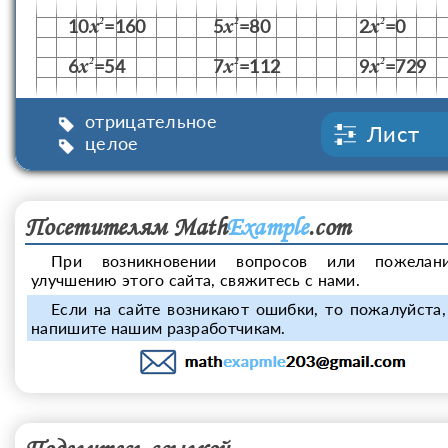
10
=160
5
=80
2
=0
x
x
x
2
2
2
6
=54
7
=112
9
=729
x
x
x
2
2
2
отрицательное
Лист
целое
Посетителям Math
Example
.com
При возникновении вопросов или пожелан
улучшению этого сайта, свяжитесь с нами.
Если на сайте возникают ошибки, то пожалуйста,
напишите нашим разработчикам.