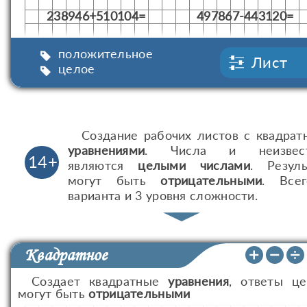
238946+510104=
497867-443120=
положительное
Лист
целое
Создание рабочих листов с квадра
уравнениями
. Числа и неизвес
14+
являются
целыми числами
. Резуль
могут быть
отрицательными
. Все
варианта и 3 уровня сложности.
Квадратное
Создает квадратные
уравнения
, ответы ц
могут быть
отрицательными