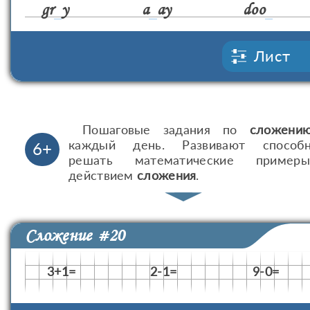
gr
y
a
ay
doo
Лист
Пошаговые задания по
сложени
каждый день. Развивают способн
6+
решать математические приме
действием
сложения
.
Сложение #20
3+1=
2-1=
9-0=