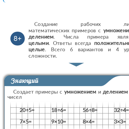
Создание рабочих лис
математических примеров с
умножен
делением
. Числа примера явля
8+
целыми
. Ответы всегда
положительн
целые
. Всего 6 вариантов и 4 ур
сложности.
Знающий
Создает примеры с
умножением
и
делением
чисел
20÷5=
18÷6=
56÷8=
32÷4=
7×5=
9×10=
8×4=
3×3=