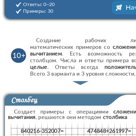
Ответы: 0~20
На
Примеры: 30
Создание рабочих лис
математических примеров со
сложен
вычитанием
. Есть возможность ре
10+
столбцом. Числа и ответы примера в
целые
. Ответы всегда
положител
Всего 3 варианта и 3 уровня сложности.
Столбец
Создает примеры с операциями
сложени
вычитания
, решаются они методом
столбика
840216-352007=
474848+261997=